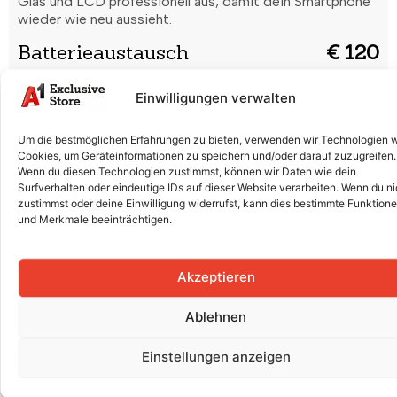
Glas und LCD professionell aus, damit dein Smartphone
wieder wie neu aussieht.
Batterieaustausch
€ 120
Der Akku entlädt sich schnell oder lädt nicht mehr
Einwilligungen verwalten
richtig? Wir ersetzen die Batterie fachgerecht für volle
Leistung.
Um die bestmöglichen Erfahrungen zu bieten, verwenden wir Technologien 
Batterieaustausch (Original
Cookies, um Geräteinformationen zu speichern und/oder darauf zuzugreifen.
€ 180
Apple)
Wenn du diesen Technologien zustimmst, können wir Daten wie dein
Surfverhalten oder eindeutige IDs auf dieser Website verarbeiten. Wenn du ni
Der Akku entlädt sich schnell oder lädt nicht mehr
zustimmst oder deine Einwilligung widerrufst, kann dies bestimmte Funktion
und Merkmale beeinträchtigen.
richtig? Wir ersetzen die Batterie fachgerecht für volle
Leistung.
Rückkamera
€ 180
Akzeptieren
Unscharfe Bilder oder Kamera funktioniert nicht? Wir
Ablehnen
reparieren oder tauschen die Rückkamera für gestochen
scharfe Aufnahmen.
Einstellungen anzeigen
Frontkamera (ohne Face ID)
€ 140