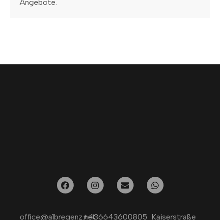
Angebote.
office@a1bregenz.net
+436643600805
Kaiserstraße