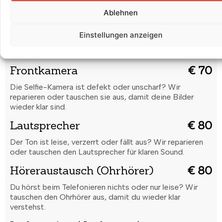
Ablehnen
Rückkamera
€ 80
Unscharfe Bilder oder Kamera funktioniert nicht? Wir
Einstellungen anzeigen
reparieren oder tauschen die Rückkamera für gestochen
scharfe Aufnahmen.
Frontkamera
€ 70
Die Selfie-Kamera ist defekt oder unscharf? Wir
reparieren oder tauschen sie aus, damit deine Bilder
wieder klar sind.
Lautsprecher
€ 80
Der Ton ist leise, verzerrt oder fällt aus? Wir reparieren
oder tauschen den Lautsprecher für klaren Sound.
Höreraustausch (Ohrhörer)
€ 80
Du hörst beim Telefonieren nichts oder nur leise? Wir
tauschen den Ohrhörer aus, damit du wieder klar
verstehst.