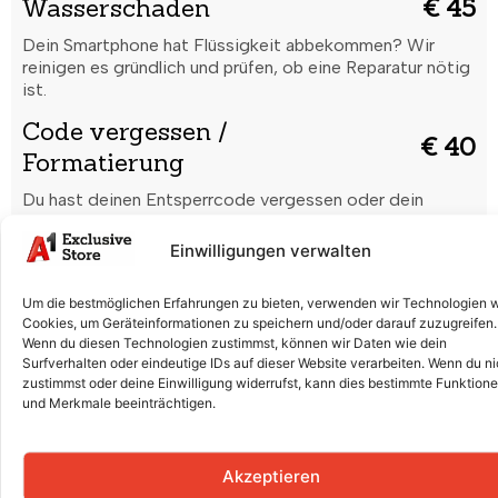
Wasserschaden
€ 45
Dein Smartphone hat Flüssigkeit abbekommen? Wir
reinigen es gründlich und prüfen, ob eine Reparatur nötig
ist.
Code vergessen /
€ 40
Formatierung
Du hast deinen Entsperrcode vergessen oder dein
Smartphone startet nicht richtig? Wir setzen es sicher
zurück und bringen es wieder in Ordnung.
Einwilligungen verwalten
Displaytausch (Glas & LCD)
€ 160
Um die bestmöglichen Erfahrungen zu bieten, verwenden wir Technologien 
Risse, Kratzer oder ein defektes Display? Wir tauschen
Cookies, um Geräteinformationen zu speichern und/oder darauf zuzugreifen.
Glas und LCD professionell aus, damit dein Smartphone
Wenn du diesen Technologien zustimmst, können wir Daten wie dein
Surfverhalten oder eindeutige IDs auf dieser Website verarbeiten. Wenn du ni
wieder wie neu aussieht.
zustimmst oder deine Einwilligung widerrufst, kann dies bestimmte Funktion
Batterieaustausch
€ 80
und Merkmale beeinträchtigen.
Der Akku entlädt sich schnell oder lädt nicht mehr
richtig? Wir ersetzen die Batterie fachgerecht für volle
Akzeptieren
Leistung.