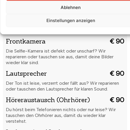
Ablehnen
Rückkamera
€ 100
Unscharfe Bilder oder Kamera funktioniert nicht? Wir
Einstellungen anzeigen
reparieren oder tauschen die Rückkamera für gestochen
scharfe Aufnahmen.
Frontkamera
€ 90
Die Selfie-Kamera ist defekt oder unscharf? Wir
reparieren oder tauschen sie aus, damit deine Bilder
wieder klar sind.
Lautsprecher
€ 90
Der Ton ist leise, verzerrt oder fällt aus? Wir reparieren
oder tauschen den Lautsprecher für klaren Sound.
Höreraustausch (Ohrhörer)
€ 90
Du hörst beim Telefonieren nichts oder nur leise? Wir
tauschen den Ohrhörer aus, damit du wieder klar
verstehst.