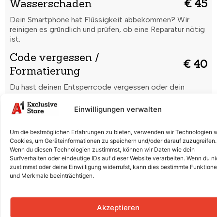
Wasserschaden
€ 45
Dein Smartphone hat Flüssigkeit abbekommen? Wir
reinigen es gründlich und prüfen, ob eine Reparatur nötig
ist.
Code vergessen /
€ 40
Formatierung
Du hast deinen Entsperrcode vergessen oder dein
Smartphone startet nicht richtig? Wir setzen es sicher
zurück und bringen es wieder in Ordnung.
Einwilligungen verwalten
Displaytausch (Glas & LCD)
€ 170
Um die bestmöglichen Erfahrungen zu bieten, verwenden wir Technologien 
Risse, Kratzer oder ein defektes Display? Wir tauschen
Cookies, um Geräteinformationen zu speichern und/oder darauf zuzugreifen.
Glas und LCD professionell aus, damit dein Smartphone
Wenn du diesen Technologien zustimmst, können wir Daten wie dein
Surfverhalten oder eindeutige IDs auf dieser Website verarbeiten. Wenn du ni
wieder wie neu aussieht.
zustimmst oder deine Einwilligung widerrufst, kann dies bestimmte Funktion
Batterieaustausch
€ 90
und Merkmale beeinträchtigen.
Der Akku entlädt sich schnell oder lädt nicht mehr
richtig? Wir ersetzen die Batterie fachgerecht für volle
Akzeptieren
Leistung.