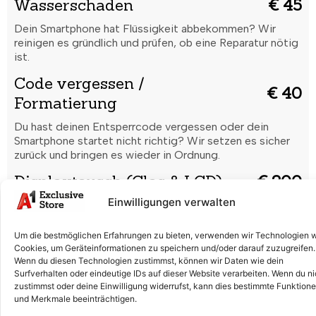
Wasserschaden
€ 45
Dein Smartphone hat Flüssigkeit abbekommen? Wir
reinigen es gründlich und prüfen, ob eine Reparatur nötig
ist.
Code vergessen /
€ 40
Formatierung
Du hast deinen Entsperrcode vergessen oder dein
Smartphone startet nicht richtig? Wir setzen es sicher
zurück und bringen es wieder in Ordnung.
Displaytausch (Glas & LCD)
€ 200
Einwilligungen verwalten
Risse, Kratzer oder ein defektes Display? Wir tauschen
Glas und LCD professionell aus, damit dein Smartphone
wieder wie neu aussieht.
Um die bestmöglichen Erfahrungen zu bieten, verwenden wir Technologien 
Cookies, um Geräteinformationen zu speichern und/oder darauf zuzugreifen.
Batterieaustausch
€ 140
Wenn du diesen Technologien zustimmst, können wir Daten wie dein
Surfverhalten oder eindeutige IDs auf dieser Website verarbeiten. Wenn du ni
Der Akku entlädt sich schnell oder lädt nicht mehr
zustimmst oder deine Einwilligung widerrufst, kann dies bestimmte Funktion
richtig? Wir ersetzen die Batterie fachgerecht für volle
und Merkmale beeinträchtigen.
Leistung.