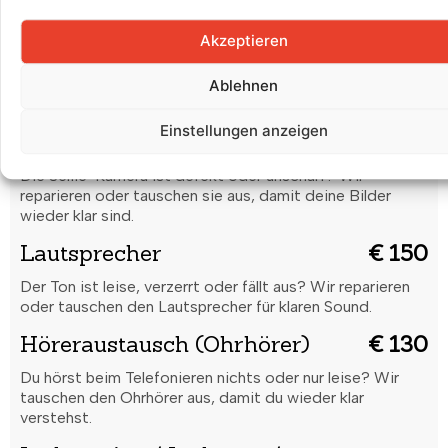
Rückkamera
€ 170
Akzeptieren
Unscharfe Bilder oder Kamera funktioniert nicht? Wir
reparieren oder tauschen die Rückkamera für gestochen
Ablehnen
scharfe Aufnahmen.
Einstellungen anzeigen
Frontkamera
€ 150
Die Selfie-Kamera ist defekt oder unscharf? Wir
reparieren oder tauschen sie aus, damit deine Bilder
wieder klar sind.
Lautsprecher
€ 150
Der Ton ist leise, verzerrt oder fällt aus? Wir reparieren
oder tauschen den Lautsprecher für klaren Sound.
Höreraustausch (Ohrhörer)
€ 130
Du hörst beim Telefonieren nichts oder nur leise? Wir
tauschen den Ohrhörer aus, damit du wieder klar
verstehst.