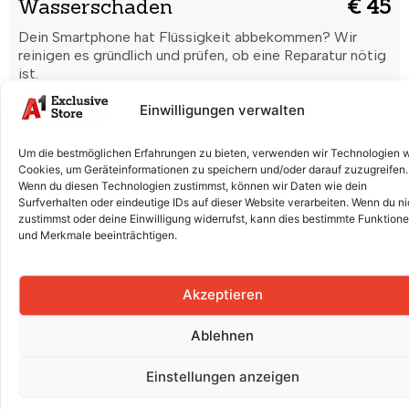
Wasserschaden
€ 45
Dein Smartphone hat Flüssigkeit abbekommen? Wir
reinigen es gründlich und prüfen, ob eine Reparatur nötig
ist.
Code vergessen /
Einwilligungen verwalten
€ 40
Formatierung
Um die bestmöglichen Erfahrungen zu bieten, verwenden wir Technologien 
Du hast deinen Entsperrcode vergessen oder dein
Cookies, um Geräteinformationen zu speichern und/oder darauf zuzugreifen.
Smartphone startet nicht richtig? Wir setzen es sicher
Wenn du diesen Technologien zustimmst, können wir Daten wie dein
zurück und bringen es wieder in Ordnung.
Surfverhalten oder eindeutige IDs auf dieser Website verarbeiten. Wenn du ni
zustimmst oder deine Einwilligung widerrufst, kann dies bestimmte Funktion
Displaytausch (Glas + LCD +
und Merkmale beeinträchtigen.
€ 190
Rahmen)
Risse, Kratzer oder ein defektes Display? Wir tauschen
Akzeptieren
Glas und LCD professionell aus, damit dein Smartphone
wieder wie neu aussieht.
Ablehnen
Rückkamera
€ 170
Einstellungen anzeigen
Unscharfe Bilder oder Kamera funktioniert nicht? Wir