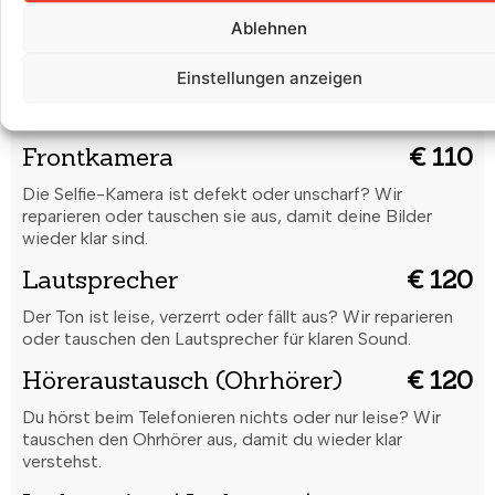
Ablehnen
Rückkamera
€ 120
Unscharfe Bilder oder Kamera funktioniert nicht? Wir
Einstellungen anzeigen
reparieren oder tauschen die Rückkamera für gestochen
scharfe Aufnahmen.
Frontkamera
€ 110
Die Selfie-Kamera ist defekt oder unscharf? Wir
reparieren oder tauschen sie aus, damit deine Bilder
wieder klar sind.
Lautsprecher
€ 120
Der Ton ist leise, verzerrt oder fällt aus? Wir reparieren
oder tauschen den Lautsprecher für klaren Sound.
Höreraustausch (Ohrhörer)
€ 120
Du hörst beim Telefonieren nichts oder nur leise? Wir
tauschen den Ohrhörer aus, damit du wieder klar
verstehst.