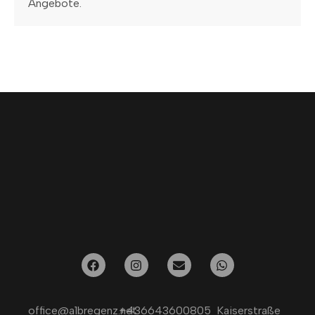
Angebote.
office@a1bregenz.net
+436643600805
Kaiserstraße