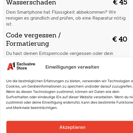
Wasserschaden
€ 45
Dein Smartphone hat Flüssigkeit abbekommen? Wir
reinigen es gründlich und prüfen, ob eine Reparatur nötig
ist.
Code vergessen /
€ 40
Formatierung
Du hast deinen Entsperrcode vergessen oder dein
Smartphone startet nicht richtig? Wir setzen es sicher
zurück und bringen es wieder in Ordnung.
Einwilligungen verwalten
Displaytausch (Glas & LCD)
€ 250
Um die bestmöglichen Erfahrungen zu bieten, verwenden wir Technologien 
Risse, Kratzer oder ein defektes Display? Wir tauschen
Cookies, um Geräteinformationen zu speichern und/oder darauf zuzugreifen.
Glas und LCD professionell aus, damit dein Smartphone
Wenn du diesen Technologien zustimmst, können wir Daten wie dein
Surfverhalten oder eindeutige IDs auf dieser Website verarbeiten. Wenn du ni
wieder wie neu aussieht.
zustimmst oder deine Einwilligung widerrufst, kann dies bestimmte Funktion
Batterieaustausch
€ 90
und Merkmale beeinträchtigen.
Der Akku entlädt sich schnell oder lädt nicht mehr
richtig? Wir ersetzen die Batterie fachgerecht für volle
Akzeptieren
Leistung.