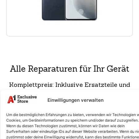
Alle Reparaturen für Ihr Gerät
Komplettpreis: Inklusive Ersatzteile und
professionellem Einbau!
Einwilligungen verwalten
Diagnose & Analyse
€ 45
Um die bestmöglichen Erfahrungen zu bieten, verwenden wir Technologien 
Cookies, um Geräteinformationen zu speichern und/oder darauf zuzugreifen.
Wir prüfen dein Smartphone auf Fehler und finden die
Wenn du diesen Technologien zustimmst, können wir Daten wie dein
Ursache. Danach erhältst du eine Reparaturempfehlung.
Surfverhalten oder eindeutige IDs auf dieser Website verarbeiten. Wenn du ni
zustimmst oder deine Einwilligung widerrufst, kann dies bestimmte Funktion