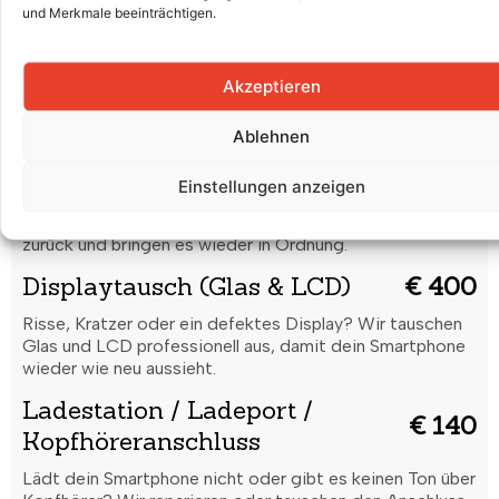
Wasserschaden
€ 45
und Merkmale beeinträchtigen.
Dein Smartphone hat Flüssigkeit abbekommen? Wir
reinigen es gründlich und prüfen, ob eine Reparatur nötig
Akzeptieren
ist.
Code vergessen /
Ablehnen
€ 45
Formatierung
Einstellungen anzeigen
Du hast deinen Entsperrcode vergessen oder dein
Smartphone startet nicht richtig? Wir setzen es sicher
zurück und bringen es wieder in Ordnung.
Displaytausch (Glas & LCD)
€ 400
Risse, Kratzer oder ein defektes Display? Wir tauschen
Glas und LCD professionell aus, damit dein Smartphone
wieder wie neu aussieht.
Ladestation / Ladeport /
€ 140
Kopfhöreranschluss
Lädt dein Smartphone nicht oder gibt es keinen Ton über